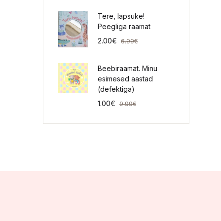
Tere, lapsuke!
Peegliga raamat
2.00
€
6.99
€
Beebiraamat. Minu
esimesed aastad
(defektiga)
1.00
€
9.99
€