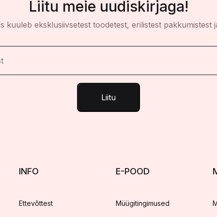
Liitu meie uudiskirjaga!
es kuuleb eksklusiivsetest toodetest, erilistest pakkumistest j
Liitu
INFO
E-POOD
Ettevõttest
Müügitingimused
M