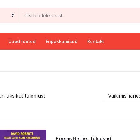
Uued tooted
Eripakkumised
Kontakt
an üksikut tulemust
Vaikimisi järj
Põrsas Bertie. Tulnukad