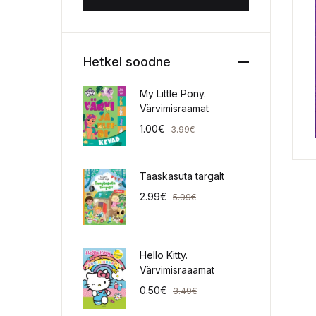
Hetkel soodne
My Little Pony.
Värvimisraamat
1.00
€
3.99
€
Taaskasuta targalt
2.99
€
5.99
€
Hello Kitty.
Värvimisraaamat
0.50
€
3.49
€