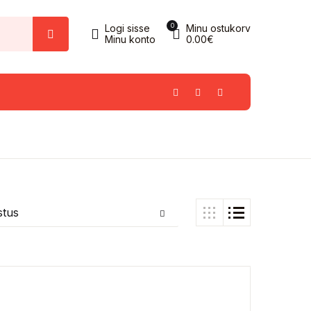
0
Logi sisse
Minu ostukorv
Minu konto
0.00
€
estus