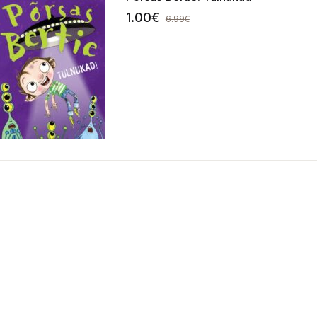
1.00
€
6.99
€