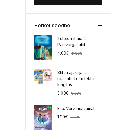
Hetkel soodne
Tuletornihaid. 2
Pärlivarga jahil
4.00
€
11.99
€
Stitch ajakirja ja
raamatu komplekt +
kingitus
3.00
€
8.98
€
Elio. Värvimisraamat
1.99
€
3.99
€