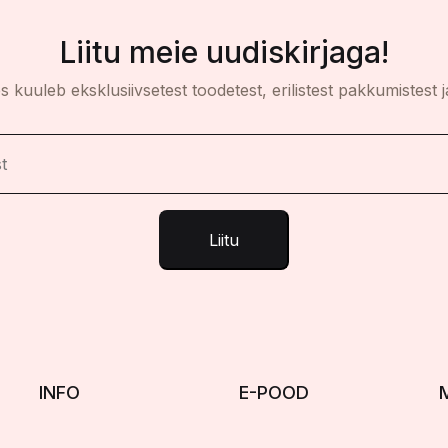
Liitu meie uudiskirjaga!
es kuuleb eksklusiivsetest toodetest, erilistest pakkumistest j
Liitu
INFO
E-POOD