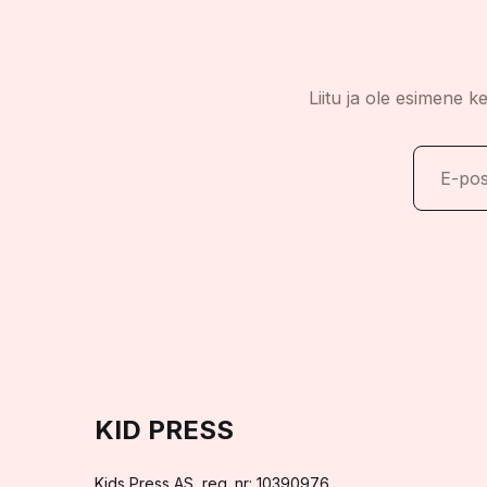
Liitu ja ole esimene k
KID PRESS
Kids Press AS, reg. nr: 10390976