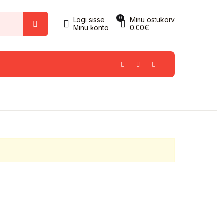
0
Logi sisse
Minu ostukorv
Minu konto
0.00
€