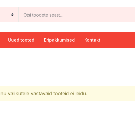
Uued tooted
Eripakkumised
Kontakt
inu valikutele vastavaid tooteid ei leidu.