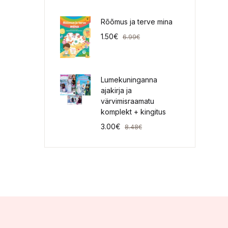
Rõõmus ja terve mina
1.50
€
6.99
€
Lumekuninganna
ajakirja ja
värvimisraamatu
komplekt + kingitus
3.00
€
8.48
€