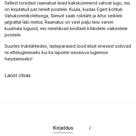
Sellest toredast raamatust leiad kakskümmend vahvat lugu, mis
on kirjutatud just nimelt poistele. Kuula, kuidas Egert kohtub
Vahukommikoletisega, Siimust saab rokitäht ja Artur seikleb
jalgrattal läbi metsa. Raamatus on veel palju teisi varem
kuulmata lugusid, mis meeldivad kindlasti kõikidele väikestele
poistele.
Suurtes trükitähtedes, lastepärased lood elust enesest sobivad
nii ettelugemiseks kui ka lapsele iseseisva lugemise
harjutamiseks!
Laost otsas
Kirjeldus
Andmed