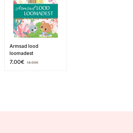
Armsad lood
loomadest
7.00
€
14.99
€