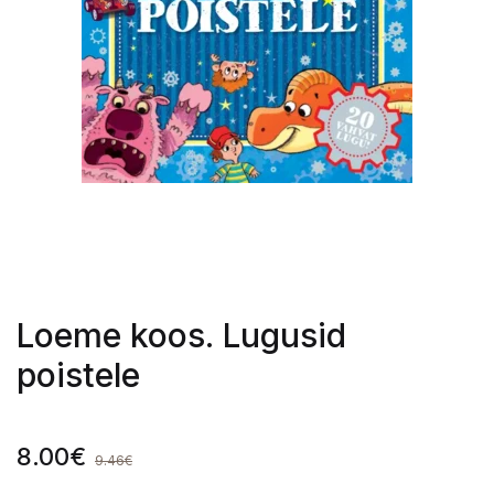
Loeme koos. Lugusid
poistele
8.00
€
9.46
€