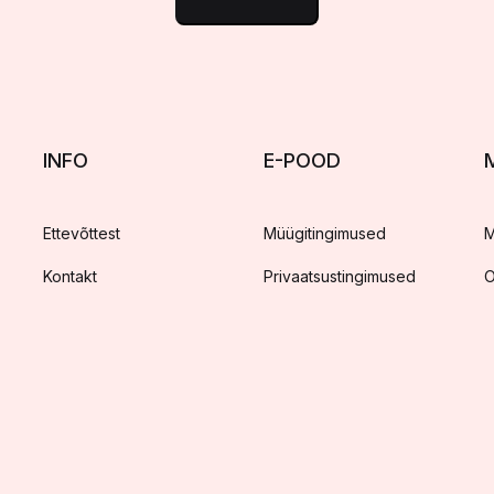
INFO
E-POOD
Ettevõttest
Müügitingimused
M
Kontakt
Privaatsustingimused
O