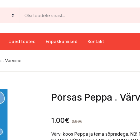
Uued tooted
Eripakkumised
Kontakt
 . Värvime
Põrsas Peppa . Vär
1.00
€
2.99
€
Värvi koos Peppa ja tema sõpradega. NB