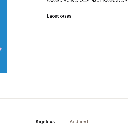
KAANED VÕIVAD OLLA PISUT KANNATADA
Laost otsas
Kirjeldus
Andmed