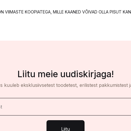
ST ON VIIMASTE KOOPIATEGA, MILLE KAANED VÕIVAD OLLA PISUT 
Liitu meie uudiskirjaga!
es kuuleb eksklusiivsetest toodetest, erilistest pakkumistest j
Liitu