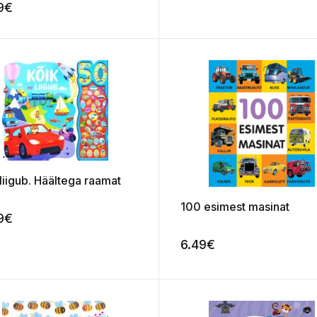
used. Filmilood
9
€
liigub. Häältega raamat
100 esimest masinat
9
€
6.49
€