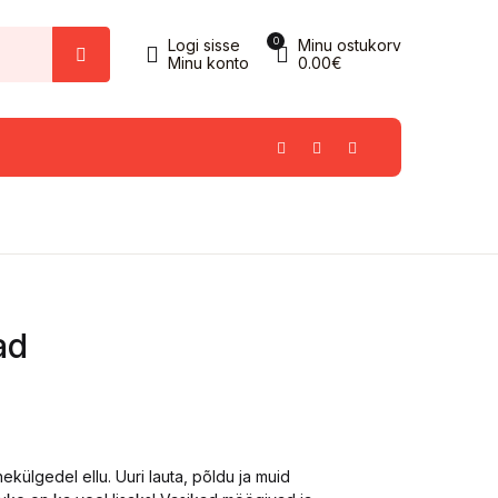
0
Logi sisse
Minu ostukorv
Minu konto
0.00
€
ad
hekülgedel ellu. Uuri lauta, põldu ja muid