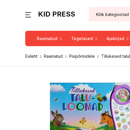
KID PRESS
Raamatud
Tegelased
Ajakirjad
Esileht
Raamatud
Pisipõnnidele
Tillukesed tal