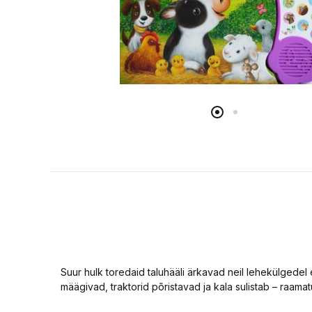
Suur hulk toredaid taluhääli ärkavad neil lehekülgedel 
määgivad, traktorid põristavad ja kala sulistab – raama