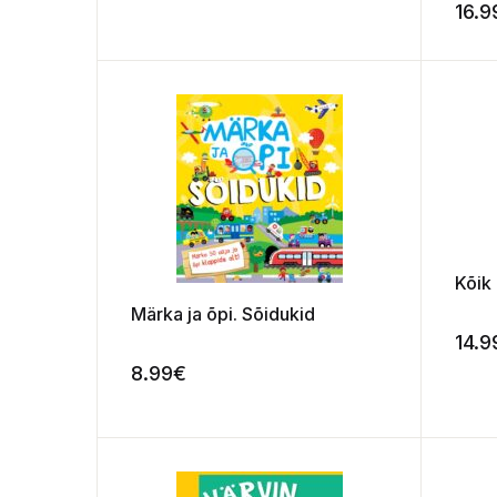
seikl
16.9
Kõik 
Märka ja õpi. Sõidukid
14.9
8.99
€