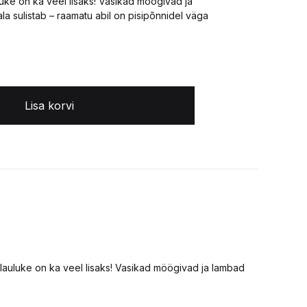
luke on ka veel lisaks! Vasikad möögivad ja
la sulistab – raamatu abil on pisipõnnidel väga
Lisa korvi
s lauluke on ka veel lisaks! Vasikad möögivad ja lambad