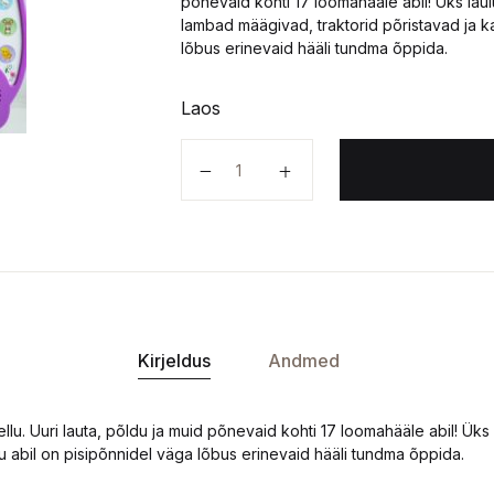
põnevaid kohti 17 loomahääle abil! Üks lau
lambad määgivad, traktorid põristavad ja ka
lõbus erinevaid hääli tundma õppida.
Laos
Tillukesed taluloomad kogus
Kirjeldus
Andmed
ellu. Uuri lauta, põldu ja muid põnevaid kohti 17 loomahääle abil! Ük
tu abil on pisipõnnidel väga lõbus erinevaid hääli tundma õppida.