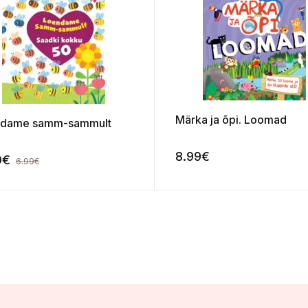
Märka ja õpi. Loomad
ndame samm-sammult
8.99
€
0
€
6.99
€