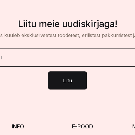
Liitu meie uudiskirjaga!
es kuuleb eksklusiivsetest toodetest, erilistest pakkumistest j
Liitu
INFO
E-POOD