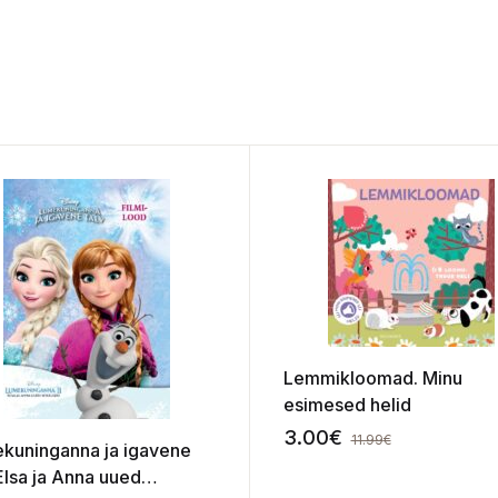
Lemmikloomad. Minu
esimesed helid
3.00
€
11.99
€
kuninganna ja igavene
Elsa ja Anna uued