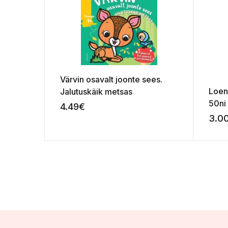
Värvin osavalt joonte sees.
Loe
Jalutuskäik metsas
50ni
4.49
€
3.0