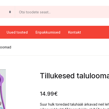
Uued tooted
Eripakkumised
Kontakt
uloomad
Tillukesed taluloom
14.99
€
Suur hulk toredaid taluhääli ärkavad neil le